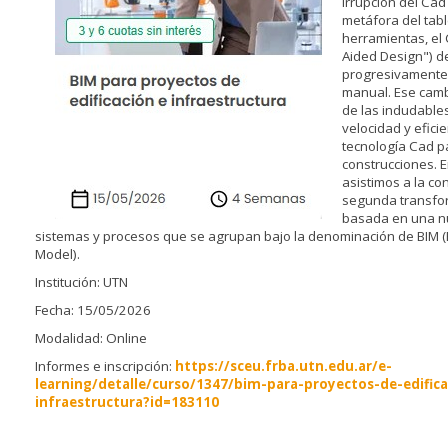
irrupción del Ca
metáfora del tabl
herramientas, el
Aided Design") d
progresivamente, 
manual. Ese cambi
de las indudable
velocidad y eficie
tecnología Cad pa
construcciones. E
asistimos a la co
segunda transfor
basada en una n
sistemas y procesos que se agrupan bajo la denominación de BIM (
Model).
Institución: UTN
Fecha: 15/05/2026
Modalidad: Online
Informes e inscripción:
https://sceu.frba.utn.edu.ar/e-
learning/detalle/curso/1347/bim-para-proyectos-de-edifica
infraestructura?id=183110