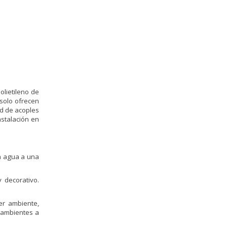
olietileno de
 solo ofrecen
ad de acoples
stalación en
a agua a una
 decorativo.
er ambiente,
 ambientes a