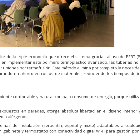
lor de la triple economía que ofrece el sistema gracias al uso de PERT (P
nal en implementar este polímero termoplástico avanzado, las tuberías no
izar uniones por termofusión. Este método elimina por completo la necesid
rando un ahorro en costos de materiales, reduciendo los tiempos de in
ente confortable y natural con bajo consumo de energía, porque utiliz
expuestos en paredes, otorga absoluta libertad en el diseño interior y
lvo o alérgenos.
mas de instalación (serpentín, espiral y mixto) adaptables a cualqui
gabinete y termostatos con conectividad digital Wi-Fi para gestión por