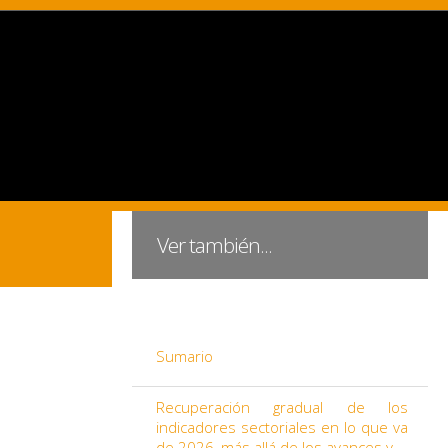
Ver también...
Sumario
Recuperación gradual de los
indicadores sectoriales en lo que va
de 2026, más allá de los avances y